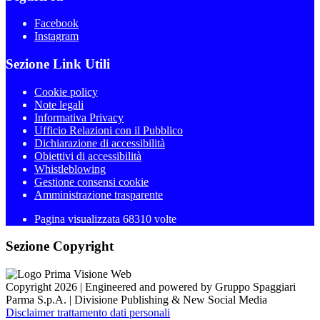
Facebook
Instagram
Sezione Link Utili
Cookie policy
Note legali
Informativa Privacy
Ufficio Relazioni con il Pubblico
Dichiarazione di accessibilità
Obiettivi di accessibilità
Whistleblowing
Gestione consensi cookie
Amministrazione trasparente
Pagina visualizzata
68310
volte
Sezione Copyright
Copyright 2026 | Engineered and powered by Gruppo Spaggiari
Parma S.p.A. | Divisione Publishing & New Social Media
Disclaimer trattamento dati personali