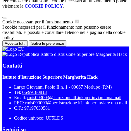
Per conoscere quali sono i cookie necessari al funzionamento potete
visionare la
COOKIE POLICY
.
Cookie necessari per il funzionamento
I cookie necessari per il funzionamento non possono essere
disabilitati. È possibile consultare l'elenco nella pagina della cookie
policy.
Accetta tutti
Salva le preferenze
Istituto d'Istruzione Superiore Margherita Hack
Contatti
Istituto d'Istruzione Superiore Margherita Hack
Largo Giovanni Paolo II n. 1 - 00067 Morlupo (RM)
Tel:
06/99180813
Email:
rmis093003@istruzione.it
Link per inviare una mail
PEC:
rmis093003@pec.istruzione.it
Link per inviare una mail
C.F.: 97197630581
Codice univoco: UF5LDS
Seguici su