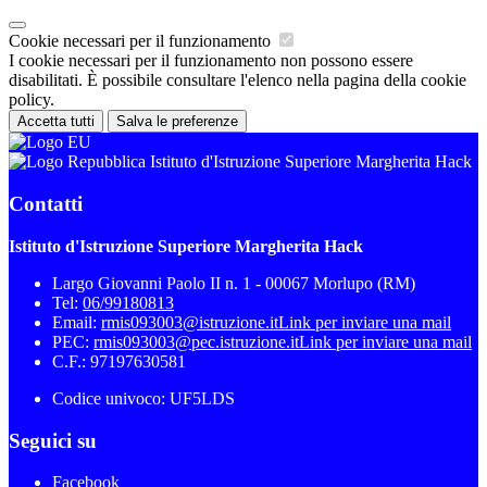
Cookie necessari per il funzionamento
I cookie necessari per il funzionamento non possono essere
disabilitati. È possibile consultare l'elenco nella pagina della cookie
policy.
Accetta tutti
Salva le preferenze
Istituto d'Istruzione Superiore Margherita Hack
Contatti
Istituto d'Istruzione Superiore Margherita Hack
Largo Giovanni Paolo II n. 1 - 00067 Morlupo (RM)
Tel:
06/99180813
Email:
rmis093003@istruzione.it
Link per inviare una mail
PEC:
rmis093003@pec.istruzione.it
Link per inviare una mail
C.F.: 97197630581
Codice univoco: UF5LDS
Seguici su
Facebook