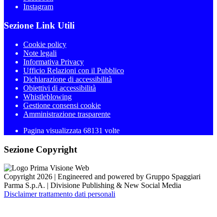
Instagram
Sezione Link Utili
Cookie policy
Note legali
Informativa Privacy
Ufficio Relazioni con il Pubblico
Dichiarazione di accessibilità
Obiettivi di accessibilità
Whistleblowing
Gestione consensi cookie
Amministrazione trasparente
Pagina visualizzata
68131
volte
Sezione Copyright
Copyright 2026 | Engineered and powered by Gruppo Spaggiari
Parma S.p.A. | Divisione Publishing & New Social Media
Disclaimer trattamento dati personali