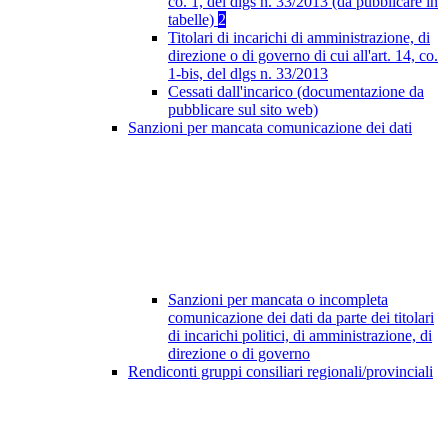
co. 1, del dlgs n. 33/2013 (da pubblicare in
tabelle)
2
Titolari di incarichi di amministrazione, di
direzione o di governo di cui all'art. 14, co.
1-bis, del dlgs n. 33/2013
Cessati dall'incarico (documentazione da
pubblicare sul sito web)
Sanzioni per mancata comunicazione dei dati
Sanzioni per mancata o incompleta
comunicazione dei dati da parte dei titolari
di incarichi politici, di amministrazione, di
direzione o di governo
Rendiconti gruppi consiliari regionali/provinciali