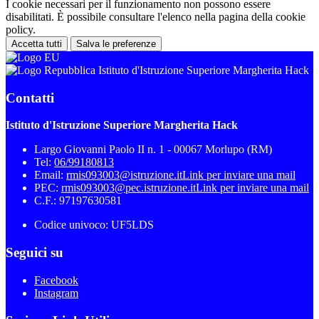
I cookie necessari per il funzionamento non possono essere
disabilitati. È possibile consultare l'elenco nella pagina della cookie
policy.
Accetta tutti
Salva le preferenze
Istituto d'Istruzione Superiore Margherita Hack
Contatti
Istituto d'Istruzione Superiore Margherita Hack
Largo Giovanni Paolo II n. 1 - 00067 Morlupo (RM)
Tel:
06/99180813
Email:
rmis093003@istruzione.it
Link per inviare una mail
PEC:
rmis093003@pec.istruzione.it
Link per inviare una mail
C.F.: 97197630581
Codice univoco: UF5LDS
Seguici su
Facebook
Instagram