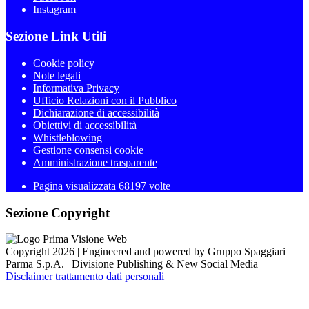
Instagram
Sezione Link Utili
Cookie policy
Note legali
Informativa Privacy
Ufficio Relazioni con il Pubblico
Dichiarazione di accessibilità
Obiettivi di accessibilità
Whistleblowing
Gestione consensi cookie
Amministrazione trasparente
Pagina visualizzata
68197
volte
Sezione Copyright
Copyright 2026 | Engineered and powered by Gruppo Spaggiari
Parma S.p.A. | Divisione Publishing & New Social Media
Disclaimer trattamento dati personali