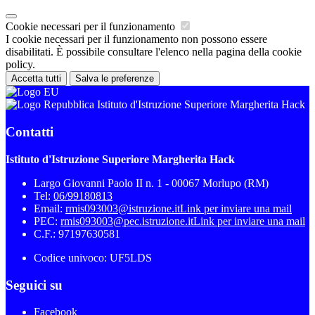
Cookie necessari per il funzionamento
I cookie necessari per il funzionamento non possono essere
disabilitati. È possibile consultare l'elenco nella pagina della cookie
policy.
Accetta tutti
Salva le preferenze
Istituto d'Istruzione Superiore Margherita Hack
Contatti
Istituto d'Istruzione Superiore Margherita Hack
Largo Giovanni Paolo II n. 1 - 00067 Morlupo (RM)
Tel:
06/99180813
Email:
rmis093003@istruzione.it
Link per inviare una mail
PEC:
rmis093003@pec.istruzione.it
Link per inviare una mail
C.F.: 97197630581
Codice univoco: UF5LDS
Seguici su
Facebook