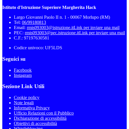
Istituto d'Istruzione Superiore Margherita Hack
Largo Giovanni Paolo II n. 1 - 00067 Morlupo (RM)
Tel:
06/99180813
Email:
rmis093003@istruzione.it
Link per inviare una mail
PEC:
rmis093003@pec.istruzione.it
Link per inviare una mail
C.F.: 97197630581
Codice univoco: UF5LDS
Seguici su
Facebook
Instagram
Sezione Link Utili
Cookie policy
Note legali
Informativa Privacy
Ufficio Relazioni con il Pubblico
Dichiarazione di accessibilità
Obiettivi di accessibilità
Whistleblowing