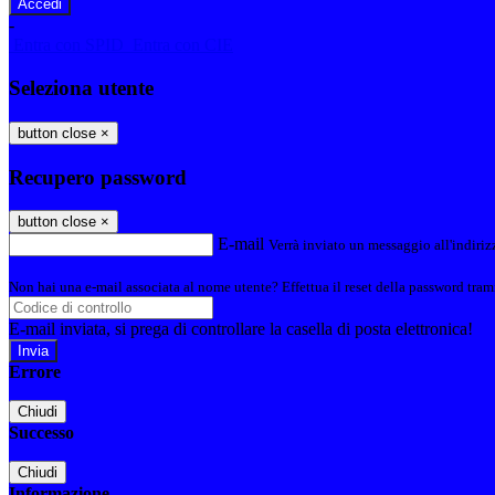
-
Entra con SPID
Entra con CIE
Seleziona utente
button close
×
Recupero password
button close
×
E-mail
Verrà inviato un messaggio all'indirizz
Non hai una e-mail associata al nome utente? Effettua il reset della password tram
E-mail inviata, si prega di controllare la casella di posta elettronica!
Errore
Chiudi
Successo
Chiudi
Informazione