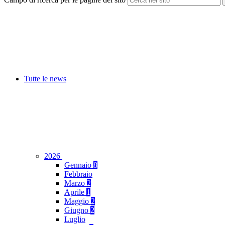
Tutte le news
2026
Gennaio
8
Febbraio
Marzo
2
Aprile
1
Maggio
2
Giugno
2
Luglio