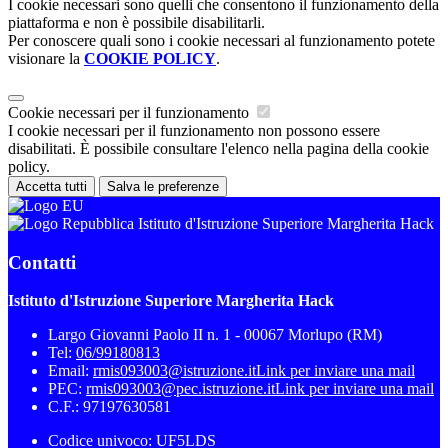
I cookie necessari sono quelli che consentono il funzionamento della
piattaforma e non è possibile disabilitarli.
Per conoscere quali sono i cookie necessari al funzionamento potete
visionare la
COOKIE POLICY
.
Cookie necessari per il funzionamento
I cookie necessari per il funzionamento non possono essere
disabilitati. È possibile consultare l'elenco nella pagina della cookie
policy.
Accetta tutti
Salva le preferenze
Istituto d'Istruzione Superiore Margherita Hack
Contatti
Istituto d'Istruzione Superiore Margherita Hack
Largo Giovanni Paolo II n. 1 - 00067 Morlupo (RM)
Tel:
06/99180813
Email:
rmis093003@istruzione.it
Link per inviare una mail
PEC:
rmis093003@pec.istruzione.it
Link per inviare una mail
C.F.: 97197630581
Codice univoco: UF5LDS