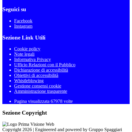
Seguici su
Facebook
Instagram
Sezione Link Utili
Cookie policy
Note legali
Informativa Privacy
Ufficio Relazioni con il Pubblico
Dichiarazione di accessibilità
Obiettivi di accessibilità
Whistleblowing
Gestione consensi cookie
Amministrazione trasparente
Pagina visualizzata
67978
volte
Sezione Copyright
Copyright 2026 | Engineered and powered by Gruppo Spaggiari