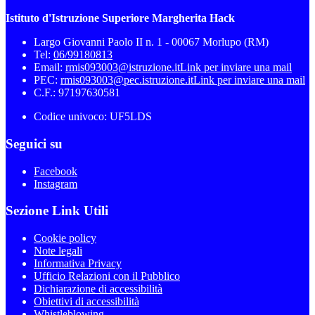
Istituto d'Istruzione Superiore Margherita Hack
Largo Giovanni Paolo II n. 1 - 00067 Morlupo (RM)
Tel:
06/99180813
Email:
rmis093003@istruzione.it
Link per inviare una mail
PEC:
rmis093003@pec.istruzione.it
Link per inviare una mail
C.F.: 97197630581
Codice univoco: UF5LDS
Seguici su
Facebook
Instagram
Sezione Link Utili
Cookie policy
Note legali
Informativa Privacy
Ufficio Relazioni con il Pubblico
Dichiarazione di accessibilità
Obiettivi di accessibilità
Whistleblowing