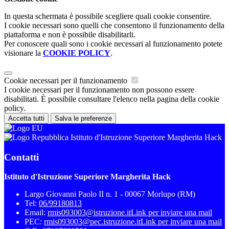
In questa schermata è possibile scegliere quali cookie consentire.
I cookie necessari sono quelli che consentono il funzionamento della
piattaforma e non è possibile disabilitarli.
Per conoscere quali sono i cookie necessari al funzionamento potete
visionare la
COOKIE POLICY
.
Cookie necessari per il funzionamento
I cookie necessari per il funzionamento non possono essere
disabilitati. È possibile consultare l'elenco nella pagina della cookie
policy.
Accetta tutti
Salva le preferenze
Istituto d'Istruzione Superiore Margherita Hack
Contatti
Istituto d'Istruzione Superiore Margherita Hack
Largo Giovanni Paolo II n. 1 - 00067 Morlupo (RM)
Tel:
06/99180813
Email:
rmis093003@istruzione.it
Link per inviare una mail
PEC:
rmis093003@pec.istruzione.it
Link per inviare una mail