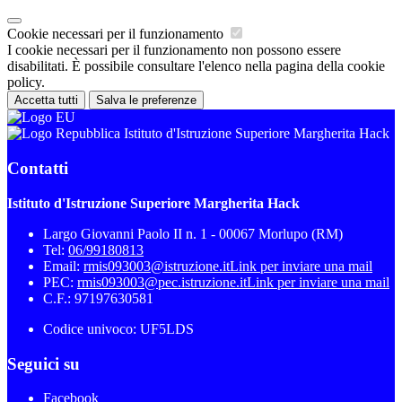
Cookie necessari per il funzionamento
I cookie necessari per il funzionamento non possono essere
disabilitati. È possibile consultare l'elenco nella pagina della cookie
policy.
Accetta tutti
Salva le preferenze
Istituto d'Istruzione Superiore Margherita Hack
Contatti
Istituto d'Istruzione Superiore Margherita Hack
Largo Giovanni Paolo II n. 1 - 00067 Morlupo (RM)
Tel:
06/99180813
Email:
rmis093003@istruzione.it
Link per inviare una mail
PEC:
rmis093003@pec.istruzione.it
Link per inviare una mail
C.F.: 97197630581
Codice univoco: UF5LDS
Seguici su
Facebook