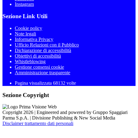
Instagram
Sezione Link Utili
Cookie policy
Note legali
Informativa Privacy
Ufficio Relazioni con il Pubblico
Dichiarazione di accessibilità
Obiettivi di accessibilità
Whistleblowing
Gestione consensi cookie
Amministrazione trasparente
Pagina visualizzata
68132
volte
Sezione Copyright
Copyright 2026 | Engineered and powered by Gruppo Spaggiari
Parma S.p.A. | Divisione Publishing & New Social Media
Disclaimer trattamento dati personali