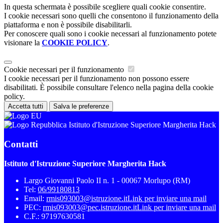
In questa schermata è possibile scegliere quali cookie consentire.
I cookie necessari sono quelli che consentono il funzionamento della
piattaforma e non è possibile disabilitarli.
Per conoscere quali sono i cookie necessari al funzionamento potete
visionare la
COOKIE POLICY
.
Cookie necessari per il funzionamento
I cookie necessari per il funzionamento non possono essere
disabilitati. È possibile consultare l'elenco nella pagina della cookie
policy.
Accetta tutti
Salva le preferenze
Istituto d'Istruzione Superiore Margherita Hack
Contatti
Istituto d'Istruzione Superiore Margherita Hack
Largo Giovanni Paolo II n. 1 - 00067 Morlupo (RM)
Tel:
06/99180813
Email:
rmis093003@istruzione.it
Link per inviare una mail
PEC:
rmis093003@pec.istruzione.it
Link per inviare una mail
C.F.: 97197630581