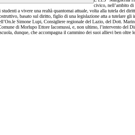
civico, nell’ambito di
tudenti a vivere una realtà quantomai attuale, volta alla tutela dei dirit
ruttivo, basato sul diritto, figlio di una legislazione atta a tutelare gli in
 dell’On.le Simone Lupi, Consigliere regionale del Lazio, del Dott. Mari
une di Morlupo Ettore Iacomussi, e, non ultimo, l’intervento del Dirig
scuola, dunque, che accompagna il cammino dei suoi allievi ben oltre le p