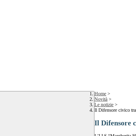
Home
>
Novità
>
Le notizie
>
Il Difensore civico tr
Il Difensore c
L’I.I.S “Margherita H