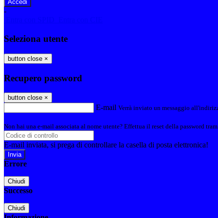
-
Entra con SPID
Entra con CIE
Seleziona utente
button close
×
Recupero password
button close
×
E-mail
Verrà inviato un messaggio all'indirizz
Non hai una e-mail associata al nome utente? Effettua il reset della password tram
E-mail inviata, si prega di controllare la casella di posta elettronica!
Errore
Chiudi
Successo
Chiudi
Informazione