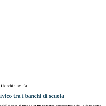
a i banchi di scuola
ivico tra i banchi di scuola
ack” si apre al mondo in un percorso caratterizzato da un forte senso