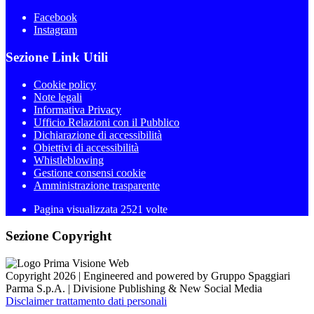
Facebook
Instagram
Sezione Link Utili
Cookie policy
Note legali
Informativa Privacy
Ufficio Relazioni con il Pubblico
Dichiarazione di accessibilità
Obiettivi di accessibilità
Whistleblowing
Gestione consensi cookie
Amministrazione trasparente
Pagina visualizzata
2521
volte
Sezione Copyright
Copyright 2026 | Engineered and powered by Gruppo Spaggiari
Parma S.p.A. | Divisione Publishing & New Social Media
Disclaimer trattamento dati personali