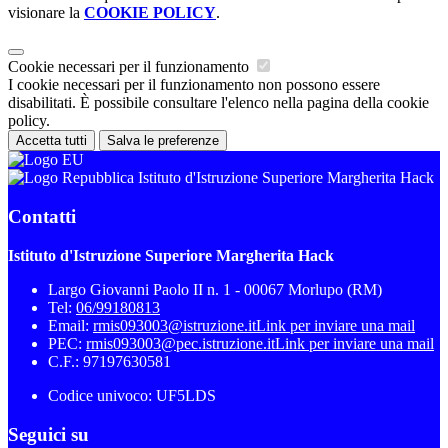
visionare la
COOKIE POLICY
.
Cookie necessari per il funzionamento
I cookie necessari per il funzionamento non possono essere
disabilitati. È possibile consultare l'elenco nella pagina della cookie
policy.
Accetta tutti
Salva le preferenze
Istituto d'Istruzione Superiore Margherita Hack
Contatti
Istituto d'Istruzione Superiore Margherita Hack
Largo Giovanni Paolo II n. 1 - 00067 Morlupo (RM)
Tel:
06/99180813
Email:
rmis093003@istruzione.it
Link per inviare una mail
PEC:
rmis093003@pec.istruzione.it
Link per inviare una mail
C.F.: 97197630581
Codice univoco: UF5LDS
Seguici su