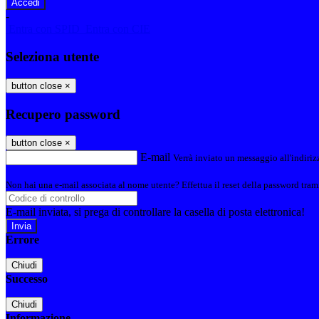
-
Entra con SPID
Entra con CIE
Seleziona utente
button close
×
Recupero password
button close
×
E-mail
Verrà inviato un messaggio all'indirizz
Non hai una e-mail associata al nome utente? Effettua il reset della password tram
E-mail inviata, si prega di controllare la casella di posta elettronica!
Errore
Chiudi
Successo
Chiudi
Informazione