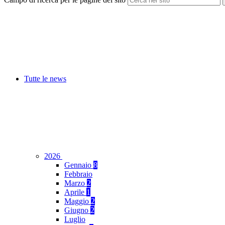
Tutte le news
2026
Gennaio
8
Febbraio
Marzo
2
Aprile
1
Maggio
2
Giugno
2
Luglio