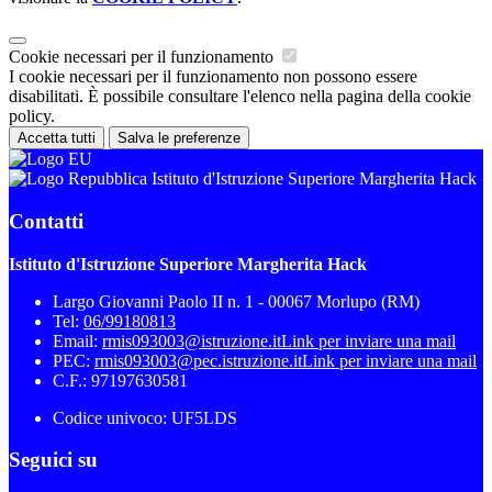
Cookie necessari per il funzionamento
I cookie necessari per il funzionamento non possono essere
disabilitati. È possibile consultare l'elenco nella pagina della cookie
policy.
Accetta tutti
Salva le preferenze
Istituto d'Istruzione Superiore Margherita Hack
Contatti
Istituto d'Istruzione Superiore Margherita Hack
Largo Giovanni Paolo II n. 1 - 00067 Morlupo (RM)
Tel:
06/99180813
Email:
rmis093003@istruzione.it
Link per inviare una mail
PEC:
rmis093003@pec.istruzione.it
Link per inviare una mail
C.F.: 97197630581
Codice univoco: UF5LDS
Seguici su