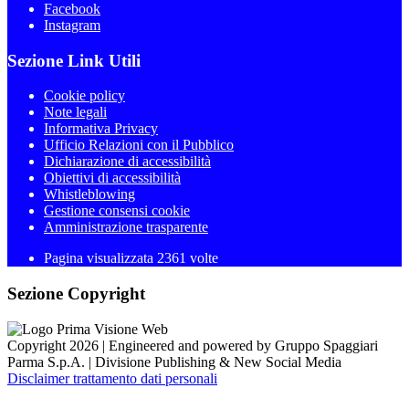
Facebook
Instagram
Sezione Link Utili
Cookie policy
Note legali
Informativa Privacy
Ufficio Relazioni con il Pubblico
Dichiarazione di accessibilità
Obiettivi di accessibilità
Whistleblowing
Gestione consensi cookie
Amministrazione trasparente
Pagina visualizzata
2361
volte
Sezione Copyright
Copyright 2026 | Engineered and powered by Gruppo Spaggiari
Parma S.p.A. | Divisione Publishing & New Social Media
Disclaimer trattamento dati personali