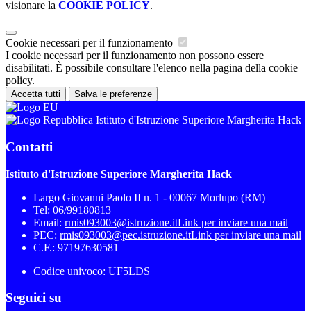
visionare la
COOKIE POLICY
.
Cookie necessari per il funzionamento
I cookie necessari per il funzionamento non possono essere
disabilitati. È possibile consultare l'elenco nella pagina della cookie
policy.
Accetta tutti
Salva le preferenze
Istituto d'Istruzione Superiore Margherita Hack
Contatti
Istituto d'Istruzione Superiore Margherita Hack
Largo Giovanni Paolo II n. 1 - 00067 Morlupo (RM)
Tel:
06/99180813
Email:
rmis093003@istruzione.it
Link per inviare una mail
PEC:
rmis093003@pec.istruzione.it
Link per inviare una mail
C.F.: 97197630581
Codice univoco: UF5LDS
Seguici su