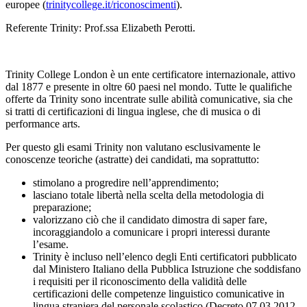
europee (
trinitycollege.it/riconoscimenti
).
Referente Trinity: Prof.ssa Elizabeth Perotti.
Trinity College London è un ente certificatore internazionale, attivo
dal 1877 e presente in oltre 60 paesi nel mondo. Tutte le qualifiche
offerte da Trinity sono incentrate sulle abilità comunicative, sia che
si tratti di certificazioni di lingua inglese, che di musica o di
performance arts.
Per questo gli esami Trinity non valutano esclusivamente le
conoscenze teoriche (astratte) dei candidati, ma soprattutto:
stimolano a progredire nell’apprendimento;
lasciano totale libertà nella scelta della metodologia di
preparazione;
valorizzano ciò che il candidato dimostra di saper fare,
incoraggiandolo a comunicare i propri interessi durante
l’esame.
Trinity è incluso nell’elenco degli Enti certificatori pubblicato
dal Ministero Italiano della Pubblica Istruzione che soddisfano
i requisiti per il riconoscimento della validità delle
certificazioni delle competenze linguistico comunicative in
lingua straniera del personale scolastico (Decreto 07.03.2012,