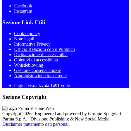
Facebook
Instagram
Sezione Link Utili
Cookie policy
Note legali
Informativa Privacy
Ufficio Relazioni con il Pubblico
Dichiarazione di accessibilità
Obiettivi di accessibilità
Whistleblowing
Gestione consensi cookie
Amministrazione trasparente
Pagina visualizzata
1491
volte
Sezione Copyright
Copyright 2026 | Engineered and powered by Gruppo Spaggiari
Parma S.p.A. | Divisione Publishing & New Social Media
Disclaimer trattamento dati personali