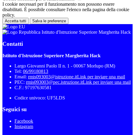
I cookie necessari per il funzionamento non possono essere
disabilitati. È possibile consultare l'elenco nella pagina della cookie
policy.
Accetta tutti
Salva le preferenze
Istituto d'Istruzione Superiore Margherita Hack
Contatti
Istituto d'Istruzione Superiore Margherita Hack
Largo Giovanni Paolo II n. 1 - 00067 Morlupo (RM)
Tel:
06/99180813
Email:
rmis093003@istruzione.it
Link per inviare una mail
PEC:
rmis093003@pec.istruzione.it
Link per inviare una mail
C.F.: 97197630581
Codice univoco: UF5LDS
Seguici su
Facebook
Instagram