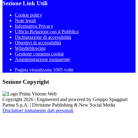
Sezione Link Utili
Cookie policy
Note legali
Informativa Privacy
Ufficio Relazioni con il Pubblico
Dichiarazione di accessibilità
Obiettivi di accessibilità
Whistleblowing
Gestione consensi cookie
Amministrazione trasparente
Pagina visualizzata
1005
volte
Sezione Copyright
Copyright 2026 | Engineered and powered by Gruppo Spaggiari
Parma S.p.A. | Divisione Publishing & New Social Media
Disclaimer trattamento dati personali