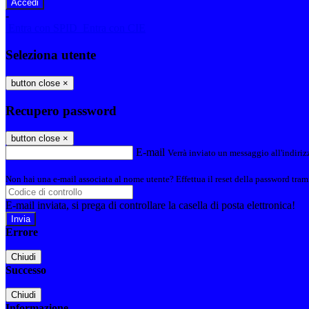
-
Entra con SPID
Entra con CIE
Seleziona utente
button close
×
Recupero password
button close
×
E-mail
Verrà inviato un messaggio all'indirizz
Non hai una e-mail associata al nome utente? Effettua il reset della password tram
E-mail inviata, si prega di controllare la casella di posta elettronica!
Errore
Chiudi
Successo
Chiudi
Informazione