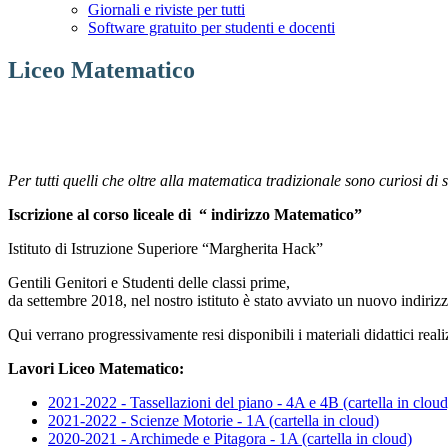
Giornali e riviste per tutti
Software gratuito per studenti e docenti
Liceo Matematico
Per tutti quelli che oltre alla matematica tradizionale sono curiosi di 
Iscrizione al corso liceale di “ indirizzo Matematico”
Istituto di Istruzione Superiore “Margherita Hack”
Gentili Genitori e Studenti delle classi prime,
da settembre 2018, nel nostro istituto è stato avviato un nuovo indiriz
Qui verrano progressivamente resi disponibili i materiali didattici reali
Lavori Liceo Matematico:
2021-2022 - Tassellazioni del piano - 4A e 4B (cartella in cloud
2021-2022 - Scienze Motorie - 1A (cartella in cloud)
2020-2021 - Archimede e Pitagora - 1A (cartella in cloud)