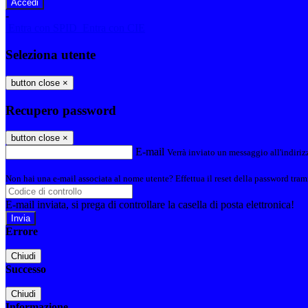
-
Entra con SPID
Entra con CIE
Seleziona utente
button close
×
Recupero password
button close
×
E-mail
Verrà inviato un messaggio all'indirizz
Non hai una e-mail associata al nome utente? Effettua il reset della password tram
E-mail inviata, si prega di controllare la casella di posta elettronica!
Errore
Chiudi
Successo
Chiudi
Informazione