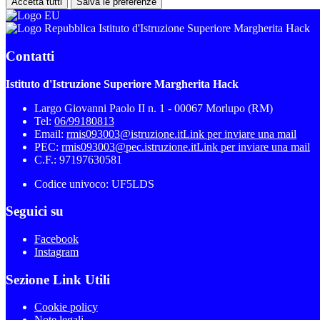
Accetta tutti
Salva le preferenze
Istituto d'Istruzione Superiore Margherita Hack
Contatti
Istituto d'Istruzione Superiore Margherita Hack
Largo Giovanni Paolo II n. 1 - 00067 Morlupo (RM)
Tel:
06/99180813
Email:
rmis093003@istruzione.it
Link per inviare una mail
PEC:
rmis093003@pec.istruzione.it
Link per inviare una mail
C.F.: 97197630581
Codice univoco: UF5LDS
Seguici su
Facebook
Instagram
Sezione Link Utili
Cookie policy
Note legali