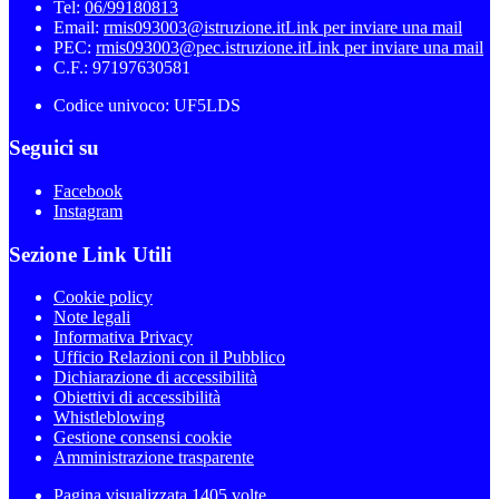
Tel:
06/99180813
Email:
rmis093003@istruzione.it
Link per inviare una mail
PEC:
rmis093003@pec.istruzione.it
Link per inviare una mail
C.F.: 97197630581
Codice univoco: UF5LDS
Seguici su
Facebook
Instagram
Sezione Link Utili
Cookie policy
Note legali
Informativa Privacy
Ufficio Relazioni con il Pubblico
Dichiarazione di accessibilità
Obiettivi di accessibilità
Whistleblowing
Gestione consensi cookie
Amministrazione trasparente
Pagina visualizzata
1405
volte