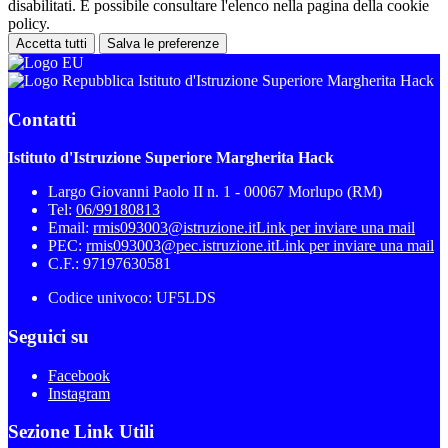
disabilitati. È possibile consultare l'elenco nella pagina della cookie
policy.
Accetta tutti
Salva le preferenze
Istituto d'Istruzione Superiore Margherita Hack
Contatti
Istituto d'Istruzione Superiore Margherita Hack
Largo Giovanni Paolo II n. 1 - 00067 Morlupo (RM)
Tel:
06/99180813
Email:
rmis093003@istruzione.it
Link per inviare una mail
PEC:
rmis093003@pec.istruzione.it
Link per inviare una mail
C.F.: 97197630581
Codice univoco: UF5LDS
Seguici su
Facebook
Instagram
Sezione Link Utili