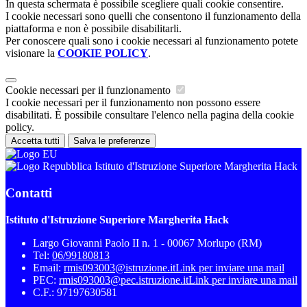
In questa schermata è possibile scegliere quali cookie consentire.
I cookie necessari sono quelli che consentono il funzionamento della
piattaforma e non è possibile disabilitarli.
Per conoscere quali sono i cookie necessari al funzionamento potete
visionare la
COOKIE POLICY
.
Cookie necessari per il funzionamento
I cookie necessari per il funzionamento non possono essere
disabilitati. È possibile consultare l'elenco nella pagina della cookie
policy.
Accetta tutti
Salva le preferenze
Istituto d'Istruzione Superiore Margherita Hack
Contatti
Istituto d'Istruzione Superiore Margherita Hack
Largo Giovanni Paolo II n. 1 - 00067 Morlupo (RM)
Tel:
06/99180813
Email:
rmis093003@istruzione.it
Link per inviare una mail
PEC:
rmis093003@pec.istruzione.it
Link per inviare una mail
C.F.: 97197630581