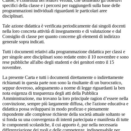
Classe, è contenuta nei relativi verbali, che delineano gli obiettivi
specifici della classe e i percorsi per raggiungerli sulla base delle
programmazioni individuali riguardanti le particolari aree
disciplinari.
Tale azione didattica è verificata periodicamente dai singoli docenti
nella loro concreta attività di insegnamento e di valutazione e dal
Consiglio di classe per quanto concerne gli elementi di indirizzo
generale sopra indicati.
Tutti i documenti relativi alla programmazione didattica per classi e
per singole aree disciplinari sono redatte entro il 10 novembre e sono
rese pubbliche all'albo degli studenti e dei genitori entro il 15
novembre.
La presente Carta e tutti i documenti direttamente o indirettamente
richiamati in questa parte non sono la risultante di un burocratico,
seppur doveroso, adeguamento a norme di legge riguardanti la ben
nota esigenza di trasparenza degli atti della Pubblica
Amministrazione, ma trovano la loro principale ragion d’essere nella
convinzione, sempre più largamente diffusa, che l'azione educativa e
didattica possa svilupparsi in modo proficuo e pienamente
rispondente alle complesse richieste della società attuale soltanto se
si fonda su una convergenza di intenti partecipata e manifesta di tutte
le componenti scolastiche, il cui apporto è, pur nella necessaria
differenziazione dei ruoli e delle competenze, indispensabile per