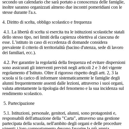
secondo un calendario che sarà portato a conoscenza delle famiglie,
inoltre saranno organizzati almeno due incontri pomeridiani con le
stesse durante l'a.s.
4. Diritto di scelta, obbligo scolastico e frequenza
4.1. La libertà di scelta si esercita tra le istituzioni scolastiche statali
dello stesso tipo, nei limiti della capienza obiettiva al ciascuna de
esse. L’istituto in caso di eccedenza di domande considera
prevalente il criterio di territorialità (bacino d'utenza, sede di lavoro
dei familiari, ecc.).
4.2. Per garantire la regolarità della frequenza ed evitare dispersioni
sono assicurati gli interventi previsti negli articoli 2 e 3 del vigente
regolamento d’Istituto. Oltre il rigoroso rispetto degli artt. 2, 3 la
scuola si fa carico dì informare sistematicamente le famiglie degli
alunni frequentemente assenti dalle lezioni, attraverso i suoi organi,
valuta attentamente la tipologia del fenomeno e la sua incidenza sul
rendimento scolastico.
5. Partecipazione
5.1. Istituzioni, personale, genitori, alunni, sono protagonisti e,
responsabili dell'attuazione della "Carta", attraverso una gestione
partecipata della scuola, nell'ambito degli organi e delle procedure
vigenti; i loro comportamento devono favorire la più ampia