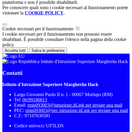
piattaforma e non è possibile disabilitarli.
Per conoscere quali sono i cookie necessari al funzionamento potete
visionare la
COOKIE POLICY
.
Cookie necessari per il funzionamento
I cookie necessari per il funzionamento non possono essere
disabilitati. È possibile consultare l'elenco nella pagina della cookie
policy.
Accetta tutti
Salva le preferenze
Istituto d'Istruzione Superiore Margherita Hack
Contatti
Istituto d'Istruzione Superiore Margherita Hack
Largo Giovanni Paolo II n. 1 - 00067 Morlupo (RM)
Tel:
06/99180813
Email:
rmis093003@istruzione.it
Link per inviare una mail
PEC:
rmis093003@pec.istruzione.it
Link per inviare una mail
C.F.: 97197630581
Codice univoco: UF5LDS