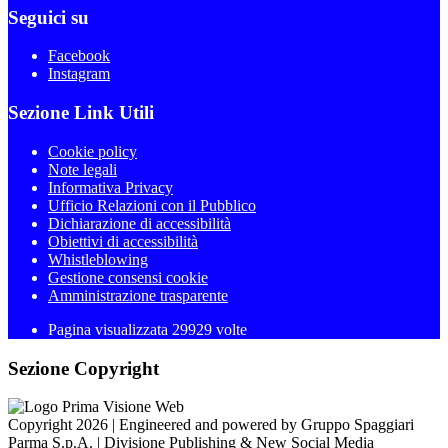
Seguici su
Facebook
Instagram
Sezione Link Utili
Cookie policy
Note legali
Informativa Privacy
Ufficio Relazioni con il Pubblico
Dichiarazione di accessibilità
Obiettivi di accessibilità
Whistleblowing
Gestione consensi cookie
Amministrazione trasparente
Pagina visualizzata
29929
volte
Sezione Copyright
Copyright 2026 | Engineered and powered by Gruppo Spaggiari
Parma S.p.A. | Divisione Publishing & New Social Media