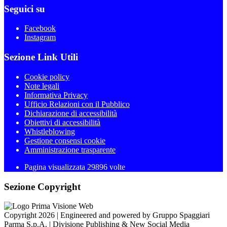
Seguici su
Facebook
Instagram
Sezione Link Utili
Cookie policy
Note legali
Informativa Privacy
Ufficio Relazioni con il Pubblico
Dichiarazione di accessibilità
Obiettivi di accessibilità
Whistleblowing
Gestione consensi cookie
Amministrazione trasparente
Pagina visualizzata
29896
volte
Sezione Copyright
Copyright 2026 | Engineered and powered by Gruppo Spaggiari
Parma S.p.A. | Divisione Publishing & New Social Media