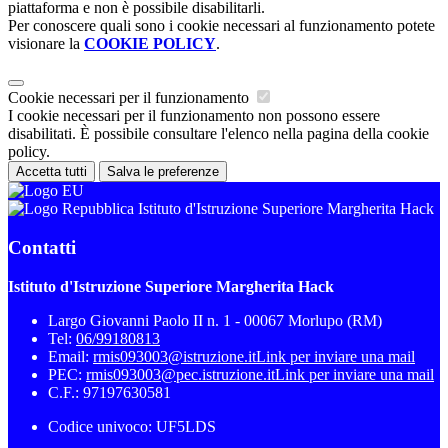
piattaforma e non è possibile disabilitarli.
Per conoscere quali sono i cookie necessari al funzionamento potete
visionare la
COOKIE POLICY
.
Cookie necessari per il funzionamento
I cookie necessari per il funzionamento non possono essere
disabilitati. È possibile consultare l'elenco nella pagina della cookie
policy.
Accetta tutti
Salva le preferenze
Istituto d'Istruzione Superiore Margherita Hack
Contatti
Istituto d'Istruzione Superiore Margherita Hack
Largo Giovanni Paolo II n. 1 - 00067 Morlupo (RM)
Tel:
06/99180813
Email:
rmis093003@istruzione.it
Link per inviare una mail
PEC:
rmis093003@pec.istruzione.it
Link per inviare una mail
C.F.: 97197630581
Codice univoco: UF5LDS