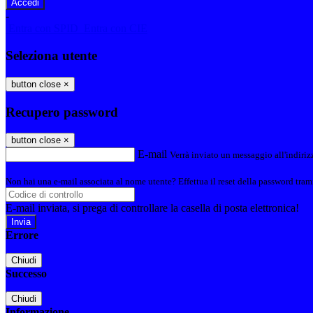
-
Entra con SPID
Entra con CIE
Seleziona utente
button close
×
Recupero password
button close
×
E-mail
Verrà inviato un messaggio all'indirizz
Non hai una e-mail associata al nome utente? Effettua il reset della password tram
E-mail inviata, si prega di controllare la casella di posta elettronica!
Errore
Chiudi
Successo
Chiudi
Informazione