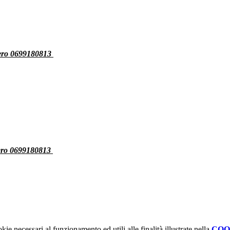
umero 0699180813
mero 0699180813
kie necessari al funzionamento ed utili alle finalità illustrate nella
COO