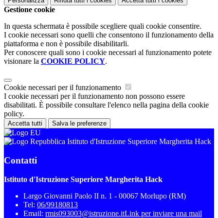
Personalizza
Rifiuta tutti
i cookies
Accetta tutti
i cookies
Gestione cookie
In questa schermata è possibile scegliere quali cookie consentire.
I cookie necessari sono quelli che consentono il funzionamento della
piattaforma e non è possibile disabilitarli.
Per conoscere quali sono i cookie necessari al funzionamento potete
visionare la
COOKIE POLICY
.
Cookie necessari per il funzionamento
I cookie necessari per il funzionamento non possono essere
disabilitati. È possibile consultare l'elenco nella pagina della cookie
policy.
Accetta tutti
Salva le preferenze
Istituto d'Istruzione Superiore Margherita Hack
Contatti
Istituto d'Istruzione Superiore Margherita Hack
Largo Giovanni Paolo II n. 1 - 00067 Morlupo (RM)
Tel:
06/99180813
Email:
rmis093003@istruzione.it
Link per inviare una mail