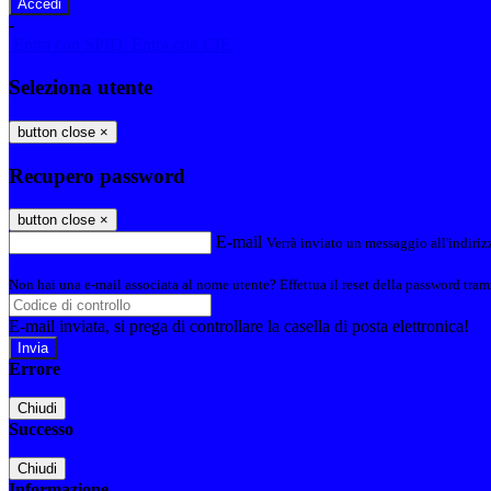
-
Entra con SPID
Entra con CIE
Seleziona utente
button close
×
Recupero password
button close
×
E-mail
Verrà inviato un messaggio all'indirizz
Non hai una e-mail associata al nome utente? Effettua il reset della password tram
E-mail inviata, si prega di controllare la casella di posta elettronica!
Errore
Chiudi
Successo
Chiudi
Informazione