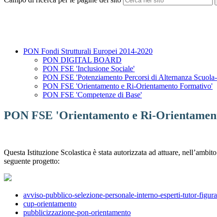
PON Fondi Strutturali Europei 2014-2020
PON DIGITAL BOARD
PON FSE 'Inclusione Sociale'
PON FSE 'Potenziamento Percorsi di Alternanza Scuola
PON FSE 'Orientamento e Ri-Orientamento Formativo'
PON FSE 'Competenze di Base'
PON FSE 'Orientamento e Ri-Orientamen
Questa Istituzione Scolastica è stata autorizzata ad attuare, nell’am
seguente progetto:
avviso-pubblico-selezione-personale-interno-esperti-tutor-figu
cup-orientamento
pubblicizzazione-pon-orientamento