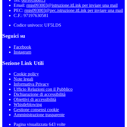
Tel:
06/99180813
Email:
rmis093003@istruzione.it
Link per inviare una mail
PEC:
rmis093003@pec.istruzione.it
Link per inviare una mail
C.F.: 97197630581
Codice univoco: UF5LDS
Seguici su
Facebook
Instagram
Sezione Link Utili
Cookie policy
Note legali
Informativa Privacy
Ufficio Relazioni con il Pubblico
Dichiarazione di accessibilità
Obiettivi di accessibilità
Whistleblowing
Gestione consensi cookie
Amministrazione trasparente
Pagina visualizzata
643
volte