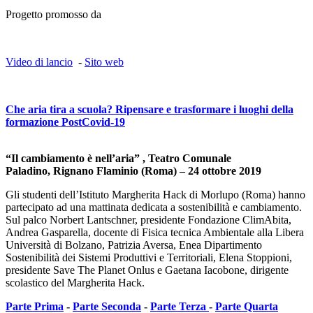
Progetto promosso da
Video di lancio
-
Sito web
Che aria tira a scuola? Ripensare e trasformare i luoghi della
formazione PostCovid-19
“Il cambiamento è nell’aria” , Teatro Comunale
Paladino, Rignano Flaminio (Roma) – 24 ottobre 2019
Gli studenti dell’Istituto Margherita Hack di Morlupo (Roma) hanno
partecipato ad una mattinata dedicata a sostenibilità e cambiamento.
Sul palco Norbert Lantschner, presidente Fondazione ClimAbita,
Andrea Gasparella, docente di Fisica tecnica Ambientale alla Libera
Università di Bolzano, Patrizia Aversa, Enea Dipartimento
Sostenibilità dei Sistemi Produttivi e Territoriali, Elena Stoppioni,
presidente Save The Planet Onlus e Gaetana Iacobone, dirigente
scolastico del Margherita Hack.
Parte Prima
-
Parte Seconda
-
Parte Terza
-
Parte Quarta