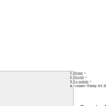
Home
>
Novità
>
Le notizie
>
<center>Trinity AS 