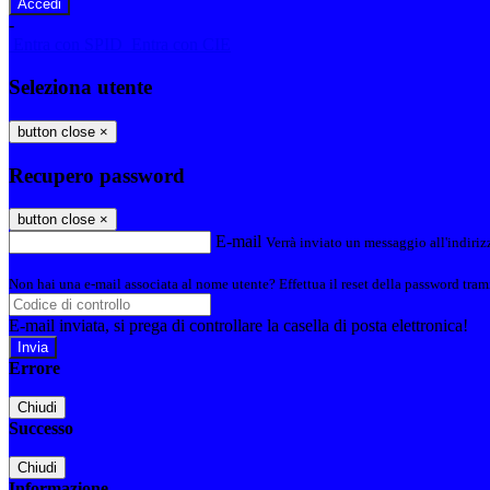
-
Entra con SPID
Entra con CIE
Seleziona utente
button close
×
Recupero password
button close
×
E-mail
Verrà inviato un messaggio all'indirizz
Non hai una e-mail associata al nome utente? Effettua il reset della password tram
E-mail inviata, si prega di controllare la casella di posta elettronica!
Errore
Chiudi
Successo
Chiudi
Informazione