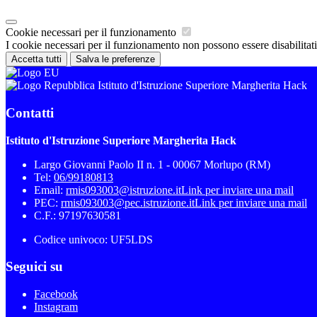
Cookie necessari per il funzionamento
I cookie necessari per il funzionamento non possono essere disabilitati.
Accetta tutti
Salva le preferenze
Istituto d'Istruzione Superiore Margherita Hack
Contatti
Istituto d'Istruzione Superiore Margherita Hack
Largo Giovanni Paolo II n. 1 - 00067 Morlupo (RM)
Tel:
06/99180813
Email:
rmis093003@istruzione.it
Link per inviare una mail
PEC:
rmis093003@pec.istruzione.it
Link per inviare una mail
C.F.: 97197630581
Codice univoco: UF5LDS
Seguici su
Facebook
Instagram