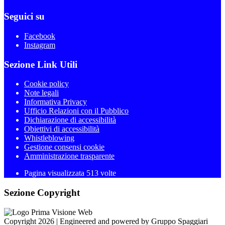
Seguici su
Facebook
Instagram
Sezione Link Utili
Cookie policy
Note legali
Informativa Privacy
Ufficio Relazioni con il Pubblico
Dichiarazione di accessibilità
Obiettivi di accessibilità
Whistleblowing
Gestione consensi cookie
Amministrazione trasparente
Pagina visualizzata
513
volte
Sezione Copyright
Copyright 2026 | Engineered and powered by Gruppo Spaggiari