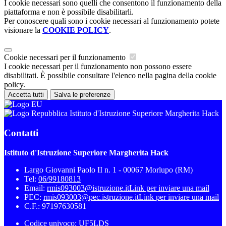
I cookie necessari sono quelli che consentono il funzionamento della
piattaforma e non è possibile disabilitarli.
Per conoscere quali sono i cookie necessari al funzionamento potete
visionare la
COOKIE POLICY
.
Cookie necessari per il funzionamento
I cookie necessari per il funzionamento non possono essere
disabilitati. È possibile consultare l'elenco nella pagina della cookie
policy.
Accetta tutti
Salva le preferenze
Istituto d'Istruzione Superiore Margherita Hack
Contatti
Istituto d'Istruzione Superiore Margherita Hack
Largo Giovanni Paolo II n. 1 - 00067 Morlupo (RM)
Tel:
06/99180813
Email:
rmis093003@istruzione.it
Link per inviare una mail
PEC:
rmis093003@pec.istruzione.it
Link per inviare una mail
C.F.: 97197630581
Codice univoco: UF5LDS