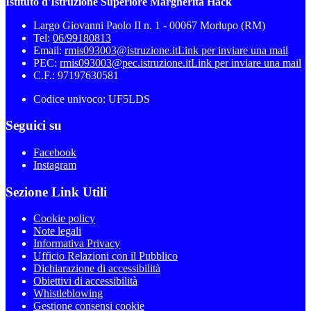
Istituto d'Istruzione Superiore Margherita Hack
Largo Giovanni Paolo II n. 1 - 00067 Morlupo (RM)
Tel:
06/99180813
Email:
rmis093003@istruzione.it
Link per inviare una mail
PEC:
rmis093003@pec.istruzione.it
Link per inviare una mail
C.F.: 97197630581
Codice univoco: UF5LDS
Seguici su
Facebook
Instagram
Sezione Link Utili
Cookie policy
Note legali
Informativa Privacy
Ufficio Relazioni con il Pubblico
Dichiarazione di accessibilità
Obiettivi di accessibilità
Whistleblowing
Gestione consensi cookie