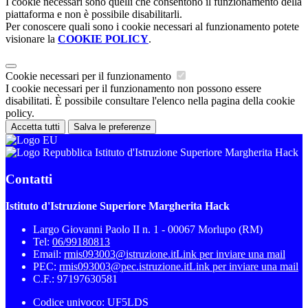
I cookie necessari sono quelli che consentono il funzionamento della
piattaforma e non è possibile disabilitarli.
Per conoscere quali sono i cookie necessari al funzionamento potete
visionare la
COOKIE POLICY
.
Cookie necessari per il funzionamento
I cookie necessari per il funzionamento non possono essere
disabilitati. È possibile consultare l'elenco nella pagina della cookie
policy.
Accetta tutti
Salva le preferenze
Istituto d'Istruzione Superiore Margherita Hack
Contatti
Istituto d'Istruzione Superiore Margherita Hack
Largo Giovanni Paolo II n. 1 - 00067 Morlupo (RM)
Tel:
06/99180813
Email:
rmis093003@istruzione.it
Link per inviare una mail
PEC:
rmis093003@pec.istruzione.it
Link per inviare una mail
C.F.: 97197630581
Codice univoco: UF5LDS