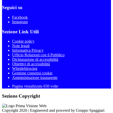
Seguici su
Facebook
Instagram
Sezione Link Utili
Cookie policy
Note legali
Informativa Privacy
Ufficio Relazioni con il Pubblico
Dichiarazione di accessibilità
Obiettivi di accessibilità
Whistleblowing
Gestione consensi cookie
Amministrazione trasparente
Pagina visualizzata
650
volte
Sezione Copyright
Copyright 2026 | Engineered and powered by Gruppo Spaggiari