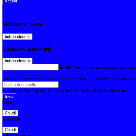
-
Entra con SPID
Entra con CIE
Seleziona utente
button close
×
Recupero password
button close
×
E-mail
Verrà inviato un messaggio all'indirizz
Non hai una e-mail associata al nome utente? Effettua il reset della password tram
E-mail inviata, si prega di controllare la casella di posta elettronica!
Errore
Chiudi
Successo
Chiudi
Informazione