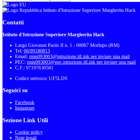
Istituto d'Istruzione Superiore Margherita Hack
Contatti
Istituto d'Istruzione Superiore Margherita Hack
Largo Giovanni Paolo II n. 1 - 00067 Morlupo (RM)
Tel:
06/99180813
Email:
rmis093003@istruzione.it
Link per inviare una mail
PEC:
rmis093003@pec.istruzione.it
Link per inviare una mail
C.F.: 97197630581
Codice univoco: UF5LDS
Seguici su
Facebook
Instagram
Sezione Link Utili
Cookie policy
Note legali