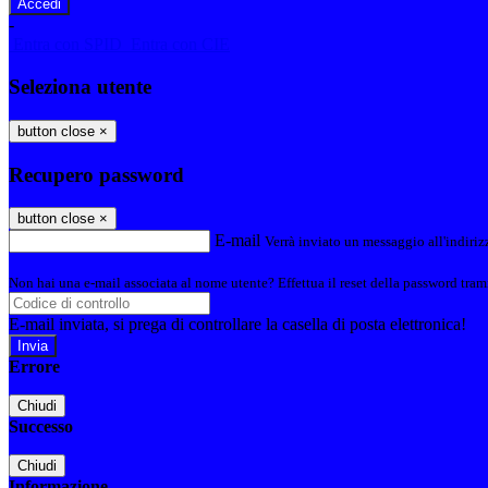
-
Entra con SPID
Entra con CIE
Seleziona utente
button close
×
Recupero password
button close
×
E-mail
Verrà inviato un messaggio all'indirizz
Non hai una e-mail associata al nome utente? Effettua il reset della password tram
E-mail inviata, si prega di controllare la casella di posta elettronica!
Errore
Chiudi
Successo
Chiudi
Informazione