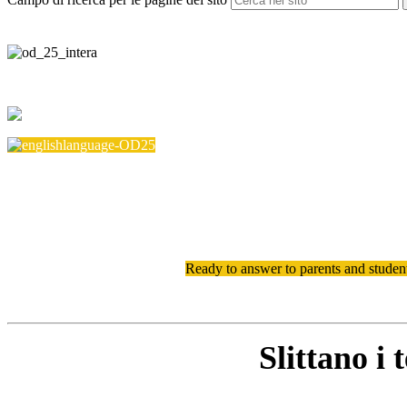
.
Ready to answer to parents and stu
Slittano i 