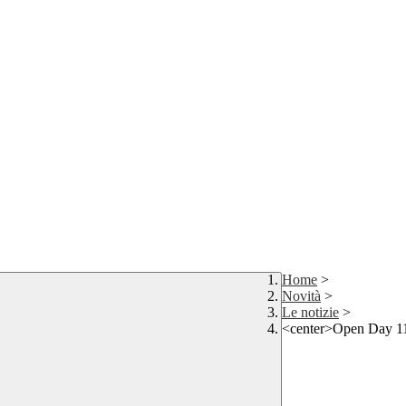
Home
>
Novità
>
Le notizie
>
<center>Open Day 11