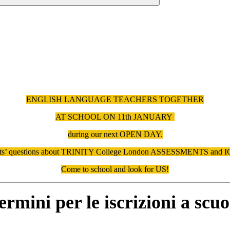
ENGLISH LANGUAGE TEACHERS TOGETHER
AT SCHOOL ON 11th JANUARY
during our next OPEN DAY.
dents’ questions about TRINITY College London ASSESSMENTS and IGC
Come to school and look for US!
termini per le iscrizioni a scu