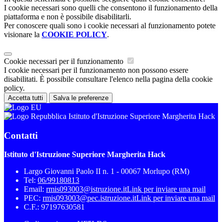
I cookie necessari sono quelli che consentono il funzionamento della
piattaforma e non è possibile disabilitarli.
Per conoscere quali sono i cookie necessari al funzionamento potete
visionare la
COOKIE POLICY
.
Cookie necessari per il funzionamento
I cookie necessari per il funzionamento non possono essere
disabilitati. È possibile consultare l'elenco nella pagina della cookie
policy.
Accetta tutti
Salva le preferenze
Istituto d'Istruzione Superiore Margherita Hack
Contatti
Istituto d'Istruzione Superiore Margherita Hack
Largo Giovanni Paolo II n. 1 - 00067 Morlupo (RM)
Tel:
06/99180813
Email:
rmis093003@istruzione.it
Link per inviare una mail
PEC:
rmis093003@pec.istruzione.it
Link per inviare una mail
C.F.: 97197630581