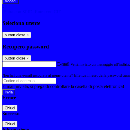
-
Entra con SPID
Entra con CIE
Seleziona utente
button close
×
Recupero password
button close
×
E-mail
Verrà inviato un messaggio all'indirizz
Non hai una e-mail associata al nome utente? Effettua il reset della password tram
E-mail inviata, si prega di controllare la casella di posta elettronica!
Errore
Chiudi
Successo
Chiudi
Informazione