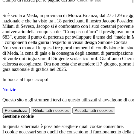
Si è svolta a Meda, in provincia di Monza-Brianza, dal 27 al 29 maggio 
nazionale e che ha visto tra i 18 partecipanti il nostro Jacopo Possiden
Milani di Seveso, Jacopo si è confrontato con i suoi coetanei provenie
anniversario della conquista del “Compasso d’oro” il prestigioso premi
683”, questo il punto di partenza per sviluppare il tema del “made in M
i componenti della giuria l’esperto in visual design Simone Ciotola.
Non sono mancati in questi tre giorni momenti di condivisione tra stud
di Meda, la cena di gala e la consegna degli attestati di partecipazione 
Si vuole qui ringraziare il Dirigente scolastico prof. Gianfranco Cheru
calorosa accoglienza. Ora non resta che attendere il 7 giugno, giorno in
gara nazionale di grafica nel 2025.
In bocca al lupo Jacopo!
Notizie
Questo sito o gli strumenti terzi da questo utilizzati si avvalgono di coo
Personalizza
Rifiuta tutti
i cookies
Accetta tutti
i cookies
Gestione cookie
In questa schermata è possibile scegliere quali cookie consentire.
I cookie necessari sono quelli che consentono il funzionamento della pi