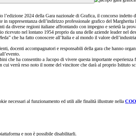
l’edizione 2024 della Gara nazionale di Grafica, il concorso indetto dal M
te in rappresentanza dell’indirizzo professionale grafico del Margherita Ha
nti da diverse regioni italiane affrontando con impegno e serietà la pro
o ricevuto nel lontano 1954 proprio da una delle aziende leader nel des
eda” che ha fatto conoscere all’Italia e al mondo il valore dell’industri
enti, docenti accompagnatori e responsabili della gara che hanno organiz
all’evento.
bini che ha consentito a Jacopo di vivere questa importante esperienza f
 cui verrà reso noto il nome del vincitore che darà al proprio Istituto s
kie necessari al funzionamento ed utili alle finalità illustrate nella
COO
attaforma e non è possibile disabilitarli.