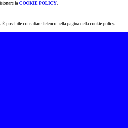
isionare la
COOKIE POLICY
.
 È possibile consultare l'elenco nella pagina della cookie policy.