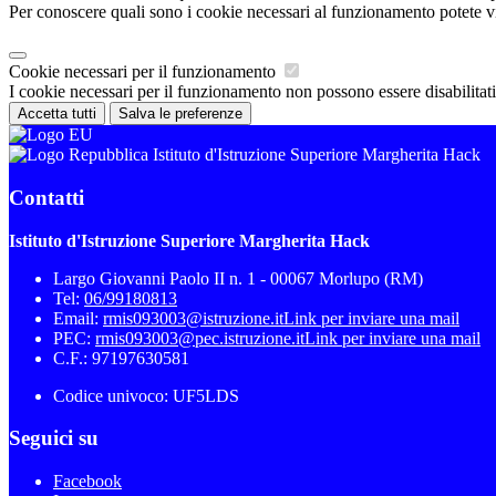
Per conoscere quali sono i cookie necessari al funzionamento potete v
Cookie necessari per il funzionamento
I cookie necessari per il funzionamento non possono essere disabilitati.
Accetta tutti
Salva le preferenze
Istituto d'Istruzione Superiore Margherita Hack
Contatti
Istituto d'Istruzione Superiore Margherita Hack
Largo Giovanni Paolo II n. 1 - 00067 Morlupo (RM)
Tel:
06/99180813
Email:
rmis093003@istruzione.it
Link per inviare una mail
PEC:
rmis093003@pec.istruzione.it
Link per inviare una mail
C.F.: 97197630581
Codice univoco: UF5LDS
Seguici su
Facebook