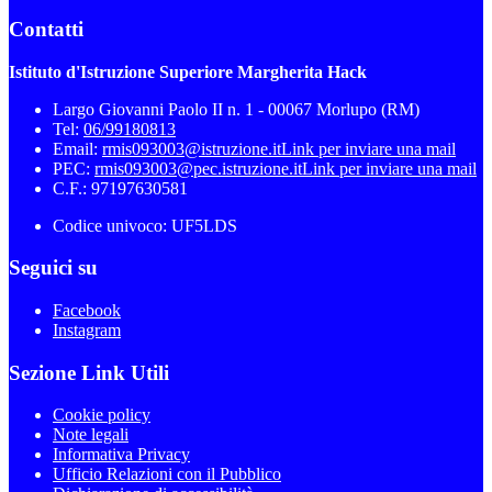
Contatti
Istituto d'Istruzione Superiore Margherita Hack
Largo Giovanni Paolo II n. 1 - 00067 Morlupo (RM)
Tel:
06/99180813
Email:
rmis093003@istruzione.it
Link per inviare una mail
PEC:
rmis093003@pec.istruzione.it
Link per inviare una mail
C.F.: 97197630581
Codice univoco: UF5LDS
Seguici su
Facebook
Instagram
Sezione Link Utili
Cookie policy
Note legali
Informativa Privacy
Ufficio Relazioni con il Pubblico