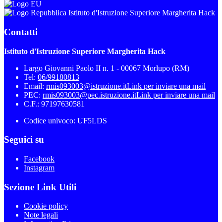
Istituto d'Istruzione Superiore Margherita Hack
Contatti
Istituto d'Istruzione Superiore Margherita Hack
Largo Giovanni Paolo II n. 1 - 00067 Morlupo (RM)
Tel:
06/99180813
Email:
rmis093003@istruzione.it
Link per inviare una mail
PEC:
rmis093003@pec.istruzione.it
Link per inviare una mail
C.F.: 97197630581
Codice univoco: UF5LDS
Seguici su
Facebook
Instagram
Sezione Link Utili
Cookie policy
Note legali