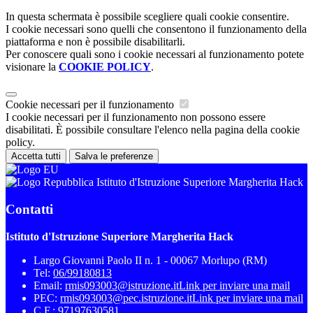
In questa schermata è possibile scegliere quali cookie consentire.
I cookie necessari sono quelli che consentono il funzionamento della
piattaforma e non è possibile disabilitarli.
Per conoscere quali sono i cookie necessari al funzionamento potete
visionare la
COOKIE POLICY
.
Cookie necessari per il funzionamento
I cookie necessari per il funzionamento non possono essere
disabilitati. È possibile consultare l'elenco nella pagina della cookie
policy.
Accetta tutti
Salva le preferenze
Istituto d'Istruzione Superiore Margherita Hack
Contatti
Istituto d'Istruzione Superiore Margherita Hack
Largo Giovanni Paolo II n. 1 - 00067 Morlupo (RM)
Tel:
06/99180813
Email:
rmis093003@istruzione.it
Link per inviare una mail
PEC:
rmis093003@pec.istruzione.it
Link per inviare una mail
C.F.: 97197630581