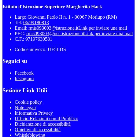
Istituto d'Istruzione Superiore Margherita Hack
Largo Giovanni Paolo II n. 1 - 00067 Morlupo (RM)
Tel:
06/99180813
Email:
rmis093003@istruzione.it
Link per inviare una mail
PEC:
rmis093003@pec.istruzione.it
Link per inviare una mail
C.F.: 97197630581
Codice univoco: UF5LDS
Seguici su
Facebook
Instagram
Sezione Link Utili
Cookie policy
Note legali
Informativa Privacy
Ufficio Relazioni con il Pubblico
Dichiarazione di accessibilità
Obiettivi di accessibilità
Whistleblowing