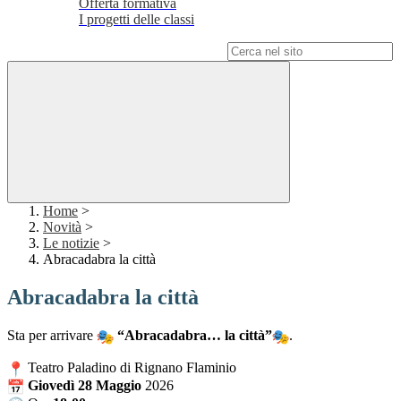
Offerta formativa
I progetti delle classi
Campo di ricerca per le pagine del sito
Home
>
Novità
>
Le notizie
>
Abracadabra la città
Abracadabra la città
Sta per arrivare
“Abracadabra… la città”
.
Teatro Paladino di Rignano Flaminio
Giovedì 28 Maggio
2026