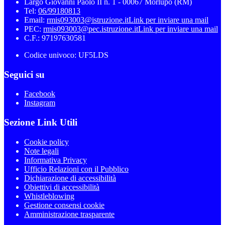
Largo Giovanni Paolo II n. 1 - 00067 Morlupo (RM)
Tel:
06/99180813
Email:
rmis093003@istruzione.it
Link per inviare una mail
PEC:
rmis093003@pec.istruzione.it
Link per inviare una mail
C.F.: 97197630581
Codice univoco: UF5LDS
Seguici su
Facebook
Instagram
Sezione Link Utili
Cookie policy
Note legali
Informativa Privacy
Ufficio Relazioni con il Pubblico
Dichiarazione di accessibilità
Obiettivi di accessibilità
Whistleblowing
Gestione consensi cookie
Amministrazione trasparente