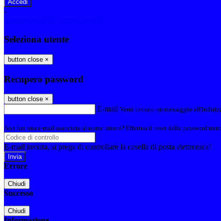
-
Entra con SPID
Entra con CIE
Seleziona utente
button close
×
Recupero password
button close
×
E-mail
Verrà inviato un messaggio all'indirizz
Non hai una e-mail associata al nome utente? Effettua il reset della password tram
E-mail inviata, si prega di controllare la casella di posta elettronica!
Errore
Chiudi
Successo
Chiudi
Informazione