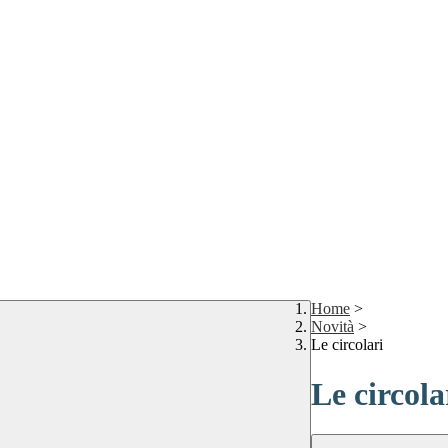
Home
>
Novità
>
Le circolari
Le circola