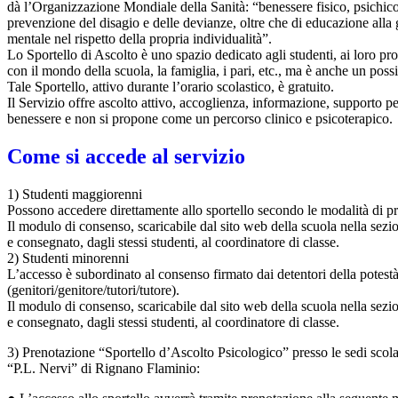
dà l’Organizzazione Mondiale della Sanità: “benessere fisico, psichico,
prevenzione del disagio e delle devianze, oltre che di educazione alla 
mentale nel rispetto della propria individualità”.
Lo Sportello di Ascolto è uno spazio dedicato agli studenti, ai loro prob
con il mondo della scuola, la famiglia, i pari, etc., ma è anche un poss
Tale Sportello, attivo durante l’orario scolastico, è gratuito.
Il Servizio offre ascolto attivo, accoglienza, informazione, supporto p
benessere e non si propone come un percorso clinico e psicoterapico.
Come si accede al servizio
1) Studenti maggiorenni
Possono accedere direttamente allo sportello secondo le modalità di pr
Il modulo di consenso, scaricabile dal sito web della scuola nella sez
e consegnato, dagli stessi studenti, al coordinatore di classe.
2) Studenti minorenni
L’accesso è subordinato al consenso firmato dai detentori della potestà
(genitori/genitore/tutori/tutore).
Il modulo di consenso, scaricabile dal sito web della scuola nella sez
e consegnato, dagli stessi studenti, al coordinatore di classe.
3) Prenotazione “Sportello d’Ascolto Psicologico” presso le sedi scol
“P.L. Nervi” di Rignano Flaminio: