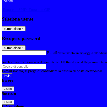
-
Entra con SPID
Entra con CIE
Seleziona utente
button close
×
Recupero password
button close
×
E-mail
Verrà inviato un messaggio all'indirizz
Non hai una e-mail associata al nome utente? Effettua il reset della password tram
E-mail inviata, si prega di controllare la casella di posta elettronica!
Errore
Chiudi
Successo
Chiudi
Informazione