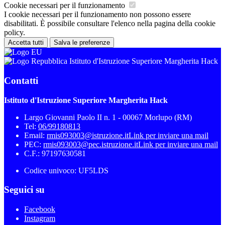
Cookie necessari per il funzionamento
I cookie necessari per il funzionamento non possono essere
disabilitati. È possibile consultare l'elenco nella pagina della cookie
policy.
Accetta tutti
Salva le preferenze
Istituto d'Istruzione Superiore Margherita Hack
Contatti
Istituto d'Istruzione Superiore Margherita Hack
Largo Giovanni Paolo II n. 1 - 00067 Morlupo (RM)
Tel:
06/99180813
Email:
rmis093003@istruzione.it
Link per inviare una mail
PEC:
rmis093003@pec.istruzione.it
Link per inviare una mail
C.F.: 97197630581
Codice univoco: UF5LDS
Seguici su
Facebook
Instagram