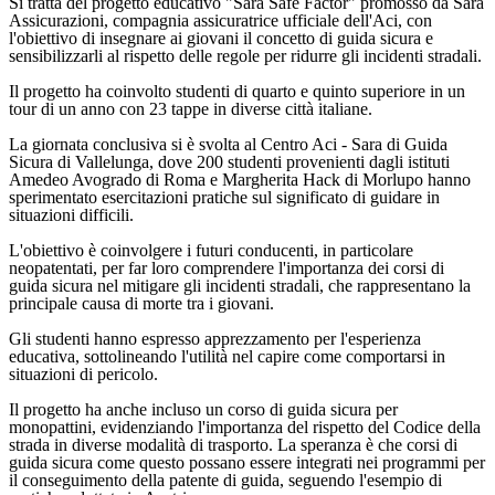
Si tratta del progetto educativo "Sara Safe Factor" promosso da Sara
Assicurazioni, compagnia assicuratrice ufficiale dell'Aci, con
l'obiettivo di insegnare ai giovani il concetto di guida sicura e
sensibilizzarli al rispetto delle regole per ridurre gli incidenti stradali.
Il progetto ha coinvolto studenti di quarto e quinto superiore in un
tour di un anno con 23 tappe in diverse città italiane.
La giornata conclusiva si è svolta al Centro Aci - Sara di Guida
Sicura di Vallelunga, dove 200 studenti provenienti dagli istituti
Amedeo Avogrado di Roma e Margherita Hack di Morlupo hanno
sperimentato esercitazioni pratiche sul significato di guidare in
situazioni difficili.
L'obiettivo è coinvolgere i futuri conducenti, in particolare
neopatentati, per far loro comprendere l'importanza dei corsi di
guida sicura nel mitigare gli incidenti stradali, che rappresentano la
principale causa di morte tra i giovani.
Gli studenti hanno espresso apprezzamento per l'esperienza
educativa, sottolineando l'utilità nel capire come comportarsi in
situazioni di pericolo.
Il progetto ha anche incluso un corso di guida sicura per
monopattini, evidenziando l'importanza del rispetto del Codice della
strada in diverse modalità di trasporto. La speranza è che corsi di
guida sicura come questo possano essere integrati nei programmi per
il conseguimento della patente di guida, seguendo l'esempio di