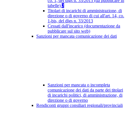
co. 1, del dlgs n. 33/2013 (da pubblicare in
tabelle)
2
Titolari di incarichi di amministrazione, di
direzione o di governo di cui all'art. 14, co.
1-bis, del dlgs n. 33/2013
Cessati dall'incarico (documentazione da
pubblicare sul sito web)
Sanzioni per mancata comunicazione dei dati
Sanzioni per mancata o incompleta
comunicazione dei dati da parte dei titolari
di incarichi politici, di amministrazione, di
direzione o di governo
Rendiconti gruppi consiliari regionali/provinciali