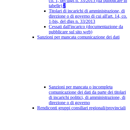
co. 1, del dlgs n. 33/2013 (da pubblicare in
tabelle)
2
Titolari di incarichi di amministrazione, di
direzione o di governo di cui all'art. 14, co.
1-bis, del dlgs n. 33/2013
Cessati dall'incarico (documentazione da
pubblicare sul sito web)
Sanzioni per mancata comunicazione dei dati
Sanzioni per mancata o incompleta
comunicazione dei dati da parte dei titolari
di incarichi politici, di amministrazione, di
direzione o di governo
Rendiconti gruppi consiliari regionali/provinciali